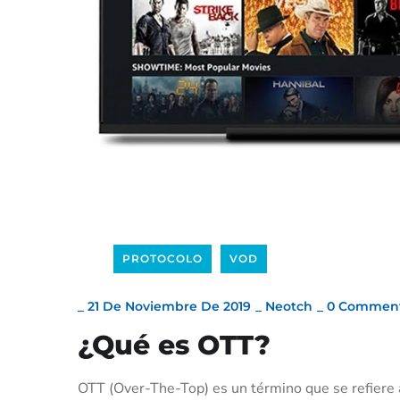
PROTOCOLO
VOD
_
21 De Noviembre De 2019
_
Neotch
_
0 Commen
¿Qué es OTT?
OTT (Over-The-Top) es un término que se refiere a