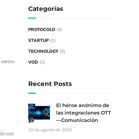
Categorías
PROTOCOLO
(4)
STARTUP
(1)
TECHNOLOGY
(5)
 varios
VOD
(2)
Recent Posts
El héroe anónimo de
las integraciones OTT
—Comunicación
10 de agosto de 2025
ión con